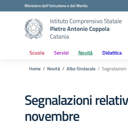
Vai ai contenuti
Vai al menu di navigazione
Vai al footer
Ministero dell'Istruzione e del Merito
Istituto Comprensivo Statale
Pietro Antonio Coppola
Catania
Scuola
Servizi
Novità
Didattica
Home
Novità
Albo Sindacale
Segnalazioni 
Segnalazioni relativ
novembre