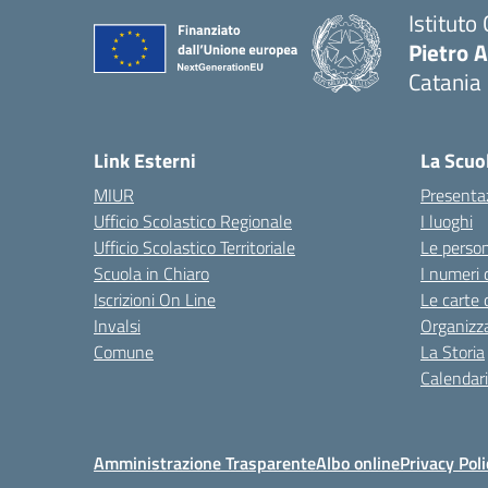
Istituto
Pietro 
Catania
Link Esterni
La Scuo
MIUR
Presenta
Ufficio Scolastico Regionale
I luoghi
Ufficio Scolastico Territoriale
Le perso
Scuola in Chiaro
I numeri 
Iscrizioni On Line
Le carte 
Invalsi
Organizz
Comune
La Storia
Calendari
Amministrazione Trasparente
Albo online
Privacy Poli