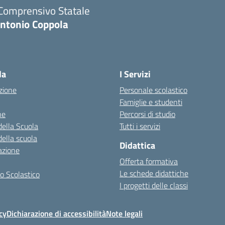
 Comprensivo Statale
Antonio Coppola
la
I Servizi
zione
Personale scolastico
Famiglie e studenti
ne
Percorsi di studio
della Scuola
Tutti i servizi
della scuola
Didattica
azione
Offerta formativa
Le schede didattiche
o Scolastico
I progetti delle classi
cy
Dichiarazione di accessibilità
Note legali