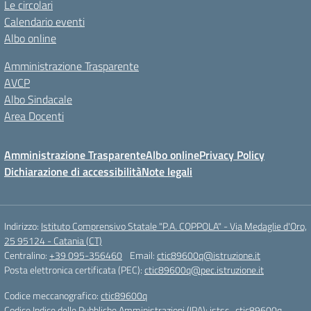
Le circolari
Calendario eventi
Albo online
Amministrazione Trasparente
AVCP
Albo Sindacale
Area Docenti
Amministrazione Trasparente
Albo online
Privacy Policy
Dichiarazione di accessibilità
Note legali
Indirizzo:
Istituto Comprensivo Statale "P.A. COPPOLA" - Via Medaglie d'Oro,
25 95124 - Catania (CT)
Centralino:
+39 095-356460
Email:
ctic89600q@istruzione.it
Posta elettronica certificata (PEC):
ctic89600q@pec.istruzione.it
Codice meccanografico:
ctic89600q
Codice Indice delle Pubbliche Amministrazioni (IPA): istsc_ctic89600q