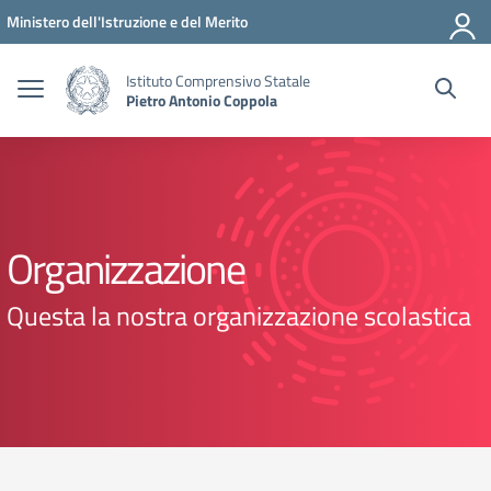
Vai ai contenuti
Vai al menu di navigazione
Vai al footer
Ministero dell'Istruzione e del Merito
Istituto Comprensivo Statale
Pietro Antonio Coppola
Organizzazione
Questa la nostra organizzazione scolastica