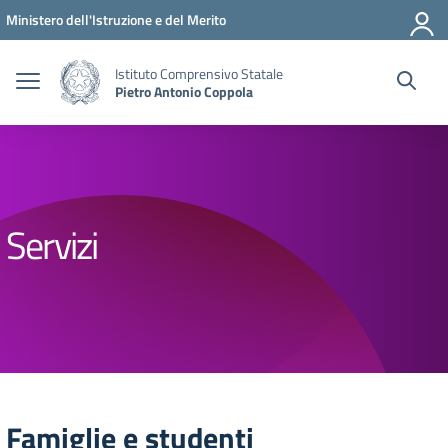
Vai ai contenuti
Vai al menu di navigazione
Vai al footer
Ministero dell'Istruzione e del Merito
Istituto Comprensivo Statale
Pietro Antonio Coppola
Servizi
Famiglie e studenti