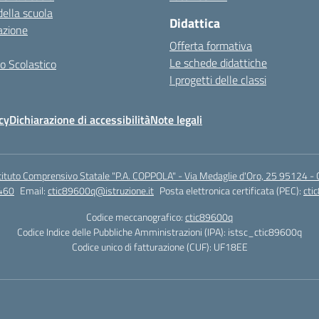
della scuola
Didattica
azione
Offerta formativa
Le schede didattiche
o Scolastico
I progetti delle classi
cy
Dichiarazione di accessibilità
Note legali
tituto Comprensivo Statale "P.A. COPPOLA" - Via Medaglie d'Oro, 25 95124 - 
460
Email:
ctic89600q@istruzione.it
Posta elettronica certificata (PEC):
cti
Codice meccanografico:
ctic89600q
Codice Indice delle Pubbliche Amministrazioni (IPA): istsc_ctic89600q
Codice unico di fatturazione (CUF): UF18EE