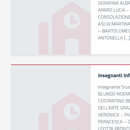
SERAFINA ALBA
APARO LUCIA –
CONSOLAZIONE
ASCIA MARTIN
– BARTOLOME
ANTONELLA […
Insegnanti In
Insegnante Scu
BLUNDO NOEMI 
COSTANTINO B
DELL’ARTE GRAZ
VERONICA – F
FRANCESCA – G
LEOTTA PATRIZI