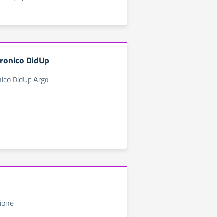
tronico DidUp
nico DidUp Argo
zione