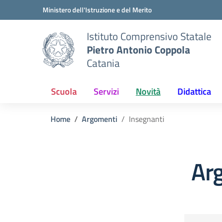
Vai ai contenuti
Vai al menu di navigazione
Vai al footer
Ministero dell'Istruzione e del Merito
Istituto Comprensivo Statale
Pietro Antonio Coppola
Catania
Scuola
Servizi
Novità
Didattica
Home
Argomenti
Insegnanti
Ar