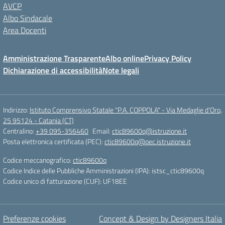
AVCP
Albo Sindacale
Area Docenti
Amministrazione Trasparente
Albo online
Privacy Policy
Dichiarazione di accessibilità
Note legali
Indirizzo:
Istituto Comprensivo Statale "P.A. COPPOLA" - Via Medaglie d'Oro,
25 95124 - Catania (CT)
Centralino:
+39 095-356460
Email:
ctic89600q@istruzione.it
Posta elettronica certificata (PEC):
ctic89600q@pec.istruzione.it
Codice meccanografico:
ctic89600q
Codice Indice delle Pubbliche Amministrazioni (IPA): istsc_ctic89600q
Codice unico di fatturazione (CUF): UF18EE
Preferenze cookies
Concept & Design by Designers Italia