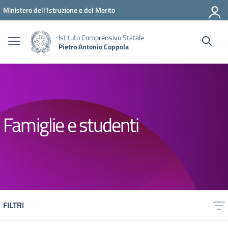
Vai ai contenuti
Vai al menu di navigazione
Vai al footer
Ministero dell'Istruzione e del Merito
Istituto Comprensivo Statale
Pietro Antonio Coppola
Famiglie e studenti
FILTRI