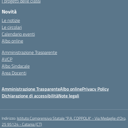
I progetti delle classi
Novità
Le notizie
Le circolari
Calendario eventi
Albo online
Amministrazione Trasparente
AVCP
Albo Sindacale
Area Docenti
Amministrazione Trasparente
Albo online
Privacy Policy
Dichiarazione di accessibilità
Note legali
Indirizzo:
Istituto Comprensivo Statale "P.A. COPPOLA" - Via Medaglie d'Oro,
25 95124 - Catania (CT)