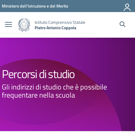
Vai ai contenuti
Vai al menu di navigazione
Vai al footer
Ministero dell'Istruzione e del Merito
Istituto Comprensivo Statale
Pietro Antonio Coppola
Percorsi di studio
Gli indirizzi di studio che è possibile
frequentare nella scuola