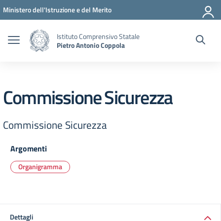
Vai ai contenuti
Vai al menu di navigazione
Vai al footer
Ministero dell'Istruzione e del Merito
Istituto Comprensivo Statale
Pietro Antonio Coppola
Commissione Sicurezza
Commissione Sicurezza
Argomenti
Organigramma
Dettagli