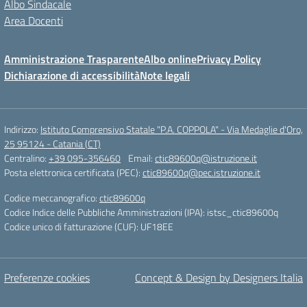
Albo Sindacale
Area Docenti
Amministrazione Trasparente
Albo online
Privacy Policy
Dichiarazione di accessibilità
Note legali
Indirizzo:
Istituto Comprensivo Statale "P.A. COPPOLA" - Via Medaglie d'Oro,
25 95124 - Catania (CT)
Centralino:
+39 095-356460
Email:
ctic89600q@istruzione.it
Posta elettronica certificata (PEC):
ctic89600q@pec.istruzione.it
Codice meccanografico:
ctic89600q
Codice Indice delle Pubbliche Amministrazioni (IPA): istsc_ctic89600q
Codice unico di fatturazione (CUF): UF18EE
Preferenze cookies
Concept & Design by Designers Italia