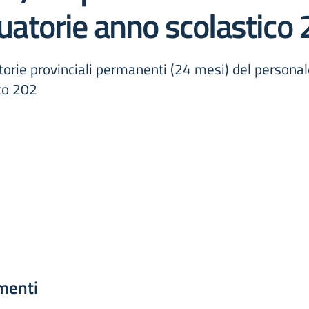
atorie anno scolastico
atorie provinciali permanenti (24 mesi) del persona
co 202
menti