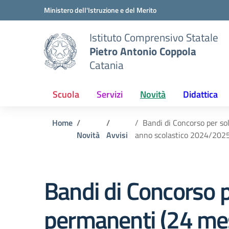
Vai ai contenuti
Vai al menu di navigazione
Vai al footer
Ministero dell'Istruzione e del Merito
Istituto Comprensivo Statale
Pietro Antonio Coppola
Catania
Scuola
Servizi
Novità
Didattica
Home
Bandi di Concorso per so
Novità
Avvisi
anno scolastico 2024/202
Bandi di Concorso pe
permanenti (24 mes