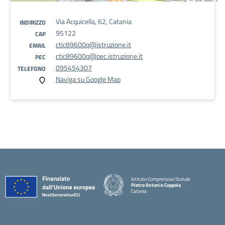
Via Acquicella, 62, Catania
INDIRIZZO
95122
CAP
ctic89600q@istruzione.it
EMAIL
ctic89600q@pec.istruzione.it
PEC
095454307
TELEFONO
Naviga su Google Map
Istituto Comprensivo Statale
Pietro Antonio Coppola
Catania