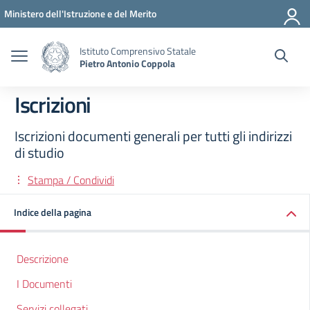
Vai ai contenuti
Vai al menu di navigazione
Vai al footer
Ministero dell'Istruzione e del Merito
Istituto Comprensivo Statale
Pietro Antonio Coppola
Iscrizioni
Iscrizioni documenti generali per tutti gli indirizzi
di studio
Stampa / Condividi
Indice della pagina
Descrizione
I Documenti
Servizi collegati